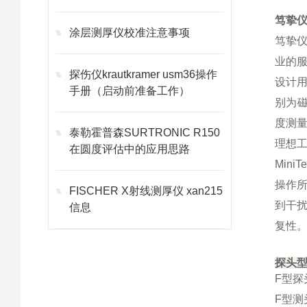
笃挚
涂层测厚仪校准注意事项
笃挚
业的
探伤仪krautkramer usm36操作
设计用
手册（启动前准备工作）
别为
度测
泰勒霍普森SURTRONIC R150
理想
在圆度评估中的应用思路
MiniTe
操作
FISCHER X射线测厚仪 xan215
到干
信息
复性
探头
F型探
F型