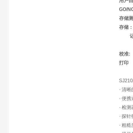
用户自
GO
存储测
存储：
记
/ 
打印
SJ210
· 清
· 便
· 检
· 探针
· 粗糙