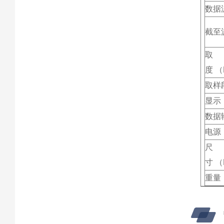
数据
截至
取
度 （
取样
显示
数据
电源
尺
寸 （
重量