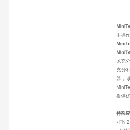
MiniT
手操
MiniT
MiniT
以充
充分利
器，读
MiniTe
提供
特殊
•
FN 