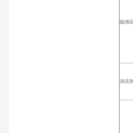
磁感
涡流