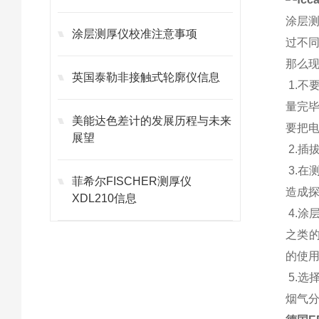
涂层
涂层测厚仪校准注意事项
过不
那么
英国泰勒非接触式轮廓仪信息
1
.不
量完
美能达色差计的发展历程与未来
要把
展望
2.
3.
菲希尔FISCHER测厚仪
造成
XDL210信息
4.
之类
的使
5.
烟气