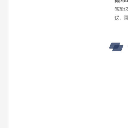
德国E
笃挚
仪、