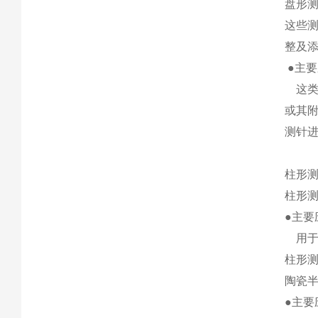
盘形
这些测
整及
●主
这类
或其
测针
柱形
柱形
●主要
用于
柱形测
陶瓷半
●主