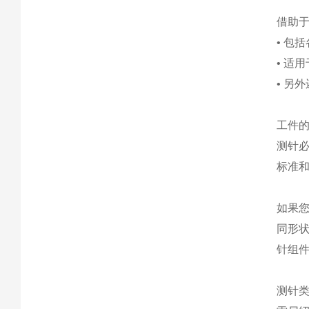
借助于
• 包
• 适
• 另
工件
测针
标准
如果
同形
针组
测针