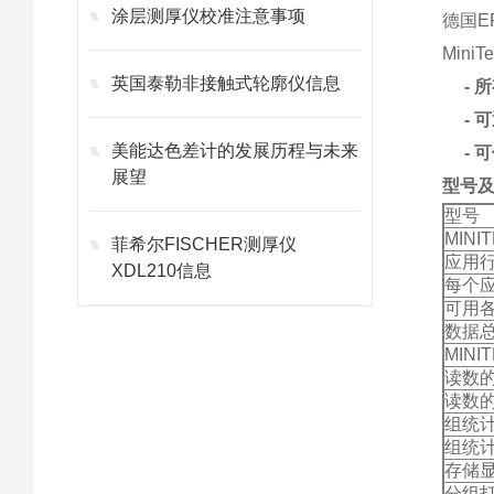
涂层测厚仪校准注意事项
德国EP
Min
英国泰勒非接触式轮廓仪信息
- 
- 可
美能达色差计的发展历程与未来
- 
展望
型号
型号
MIN
菲希尔FISCHER测厚仪
应用
XDL210信息
每个应
可用
数据
MIN
读数的六
读数的八
组统计值
组统计值
存储
分组