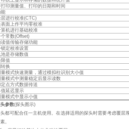
并打印测量值、打印的日期和时间
功能
层进行校准(CTC)
糙表面上作平均零校准
计算机进行基础校准
常数(Offset)
的读值传输存储功能
并锁定校准设置
电池是存储数值
极限值
制转换
测量模式快速测量，通过模拟柱识别大小值
测量模式中测量稳定后显示读数
和定点方式数据传送
单值延迟显示
测量模式中显示小值
探头参数
(
探头图示
)
探头都可配合任一主机使用。在选择适用的探头时需要考虑覆层
因素。