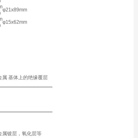
m
m
φ21x89mm
m
m
φ15x62mm
m
属 基体上的绝缘覆层
金属镀层，氧化层等