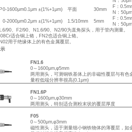
N：50μ
F：0.5m
P
0-1600μm
0.1μm
±(1%+1μm)
平面
30mm
N：50μ
F：0.5m
0-2000μm
0.2μm
±(1%+1μm)
1.5/10mm
5mm
N：50μ
1.6/90、F2/90、N1.6/90、N2/90为直角探头，用于管内测量。
.08Cr适合铜上铬，FN2也适合铜上铬。
N02用于绝缘体上的有色金属覆层。
图示
FN1.6
0～1600μm,φ5mm
两用测头，可测铜铁基体上的非磁性覆层与有色金
量程低端分辨率很高(0.1μm)
FN1.6P
0～1600μm,φ30mm
两用测头，特别适合测粉末状的覆层厚度
F05
0～500μm,φ3mm
磁性测头，适于测量细小钢铁物体的薄覆层，如