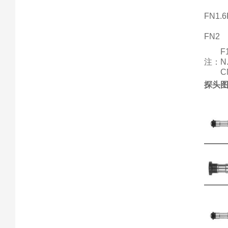
FN1.6
FN2
F
注：
N
C
探头