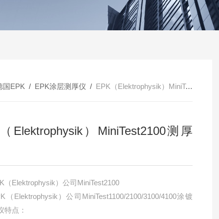
德国EPK
/
EPK涂层测厚仪
/
EPK（Elektrophysik）MiniTest2100测厚仪
（Elektrophysik）MiniTest2100测厚
（Elektrophysik）公司MiniTest2100
（Elektrophysik）公司MiniTest1100/2100/3100/4100涂镀
仪特点：