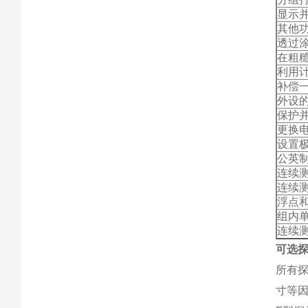
显示
其他
透过涂
在粗
利用
补偿一个
外设
保护
更换
设置
公英
连续
连续
浮点
组内
连续
可选
所有
寸等