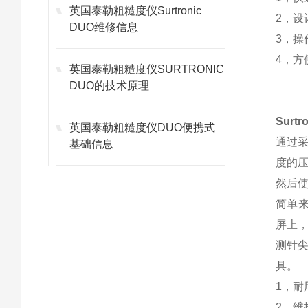
英国泰勒粗糙度仪Surtronic
2，
DUO维修信息
3，操
4，方
英国泰勒粗糙度仪SURTRONIC
DUO的技术原理
Sur
英国泰勒粗糙度仪DUO便携式
通过
基础信息
度的
然后
简单来
屏上
测针
具。
1，
2，