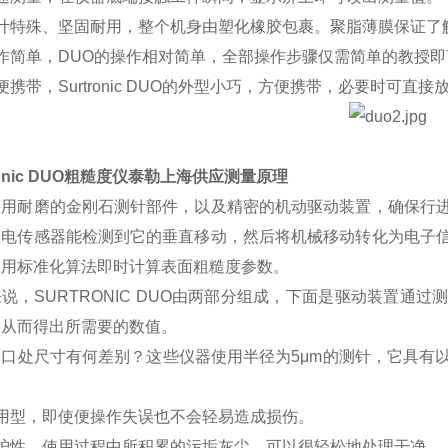
设计特殊、坚固耐用，整个机身由塑化橡胶包裹。聚脂薄膜保证了
作简单，DUO的操作相对简单，全部操作步骤仅需简单的教授即
便携带，Surtronic DUO的外型小巧，方便携带，必要时可直
tronic DUO粗糙度仪泰勒上海供应
测量原理
采用耐磨的金刚石测针部件，以及精密的机动驱动装置，确保行
压电传感器能检测到它的垂直移动，然后将机械移动转化为电子
使用标准化算法即时计算表面粗糙度参数。
说，SURTRONIC DUO由两部分组成，下面是驱动装置通
，从而得出所需要的数值。
尖口处尺寸有何差别？这些仪器使用半径为5μm的测针，它具有
耐用型，即使便操作失误也不会轻易造成损伤。
维护性，使用过程中所积累的污垢灰尘，可以很轻松地处理干净。