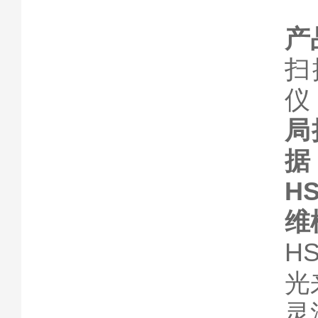
产
扫
仪
局
据
H
维
H
光
灵