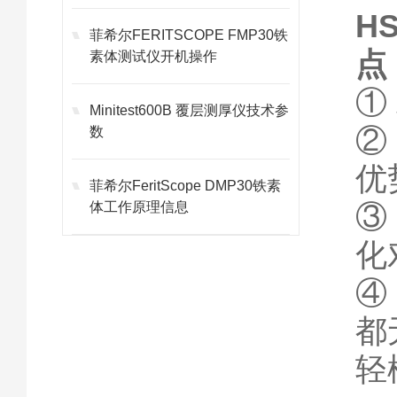
H
菲希尔FERITSCOPE FMP30铁
点
素体测试仪开机操作
①
Minitest600B 覆层测厚仪技术参
②
数
优
菲希尔FeritScope DMP30铁素
③
体工作原理信息
化
④
都
轻