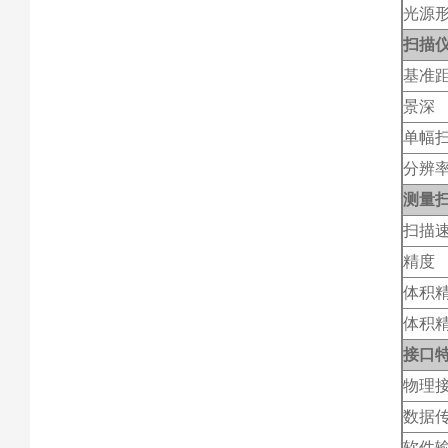
光源
扫描
基准
景深
单幅
分辨
测量
扫描
精度
体积
体积精
接口
物理
数据
软件